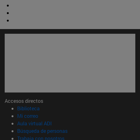
Accesos directos
(abre en nueva ventana)
Biblioteca
(abre en nueva ventana)
Mi correo
(abre en nueva ventana)
Aula virtual ADI
(abre en nueva ventana)
Búsqueda de personas
(abre en nueva ventana)
Trabaja con nosotros