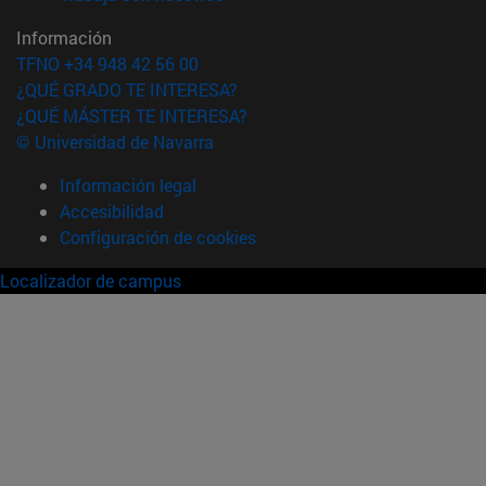
Información
TFNO +34 948 42 56 00
¿QUÉ GRADO TE INTERESA?
¿QUÉ MÁSTER TE INTERESA?
© Universidad de Navarra
Información legal
Accesibilidad
Configuración de cookies
Localizador de campus