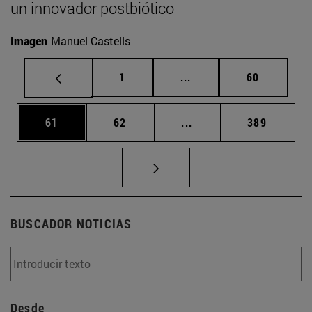
un innovador postbiótico
Imagen
Manuel Castells
Página
Páginas intermedias Us
Página
1
...
60
Página
Página
Páginas intermedias U
Página
61
62
...
389
BUSCADOR NOTICIAS
Desde