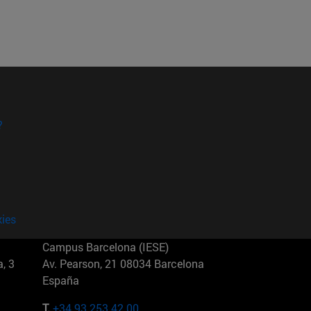
?
kies
Campus Barcelona (IESE)
, 3
Av. Pearson, 21 08034 Barcelona
España
T.
+34 93 253 42 00