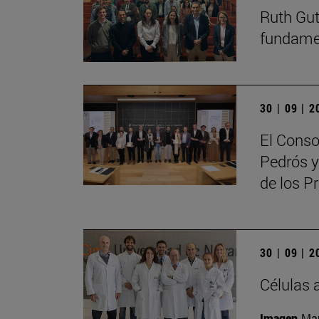
Ruth Guti
fundamen
30 | 09 | 
El Conso
Pedrós y
de los 
30 | 09 | 
Células 
Imagen
Man