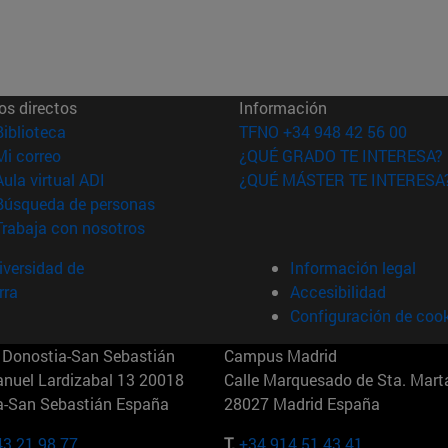
os directos
Información
(abre en nueva ventana)
Biblioteca
TFNO +34 948 42 56 00
(abre en nueva ventana)
Mi correo
¿QUÉ GRADO TE INTERESA?
(abre en nueva ventana)
Aula virtual ADI
¿QUÉ MÁSTER TE INTERESA
(abre en nueva ventana)
Búsqueda de personas
(abre en nueva ventana)
Trabaja con nosotros
versidad de
Información legal
rra
Accesibilidad
Configuración de coo
Donostia-San Sebastián
Campus Madrid
anuel Lardizabal 13 20018
Calle Marquesado de Sta. Marta
a-San Sebastián España
28027 Madrid España
43 21 98 77
T.
+34 914 51 43 41