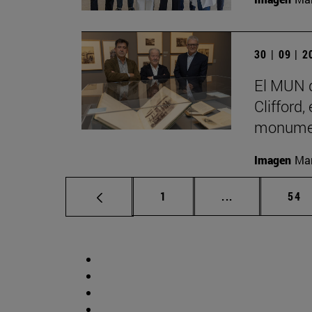
30 | 09 | 
El MUN d
Clifford,
monumen
Imagen
Man
Página
Páginas interm
Pág
1
...
54