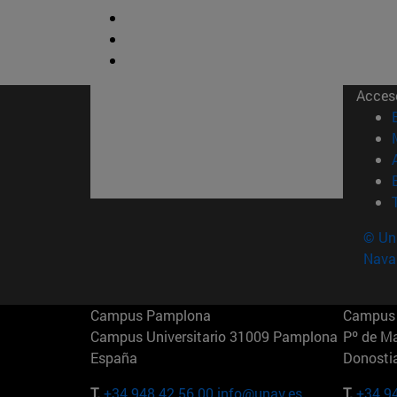
Acces
© Uni
Nava
Campus Pamplona
Campus 
Campus Universitario 31009 Pamplona
Pº de M
España
Donosti
T.
+34 948 42 56 00
info@unav.es
T.
+34 9