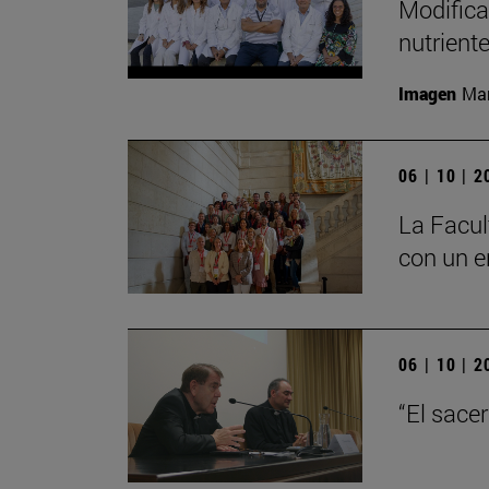
Modifica
nutrient
Imagen
Man
06 | 10 | 
La Facul
con un e
06 | 10 | 
“El sace