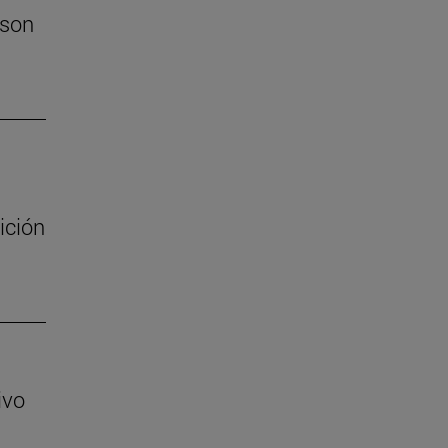
 son
ición
ivo