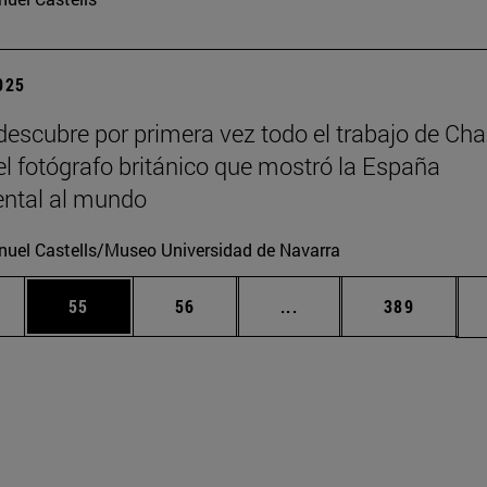
2025
escubre por primera vez todo el trabajo de Cha
 el fotógrafo británico que mostró la España
tal al mundo
uel Castells/Museo Universidad de Navarra
edias Use TAB para desplazarse.
ina
Página
Página
Páginas intermedias Us
Página
55
56
...
389