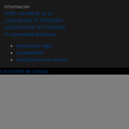
Información
TFNO +34 948 42 56 00
¿QUÉ GRADO TE INTERESA?
¿QUÉ MÁSTER TE INTERESA?
© Universidad de Navarra
Información legal
Accesibilidad
Configuración de cookies
Localizador de campus