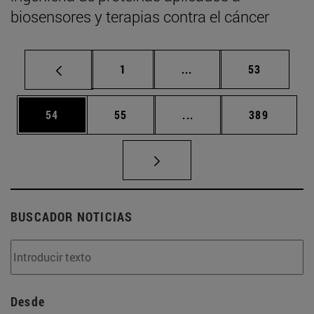
biosensores y terapias contra el cáncer
Página
Páginas intermedias Us
Página
1
...
53
Página
Página
Páginas intermedias U
Página
54
55
...
389
BUSCADOR NOTICIAS
Desde