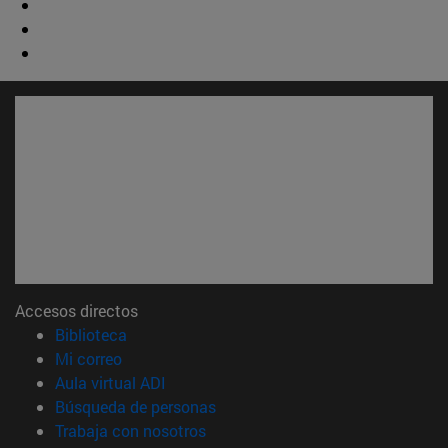
Accesos directos
(abre en nueva ventana)
Biblioteca
(abre en nueva ventana)
Mi correo
(abre en nueva ventana)
Aula virtual ADI
(abre en nueva ventana)
Búsqueda de personas
(abre en nueva ventana)
Trabaja con nosotros