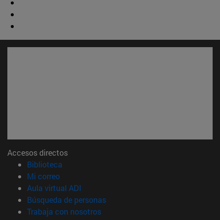
Accesos directos
(abre en nueva ventana)
Biblioteca
(abre en nueva ventana)
Mi correo
(abre en nueva ventana)
Aula virtual ADI
(abre en nueva ventana)
Búsqueda de personas
(abre en nueva ventana)
Trabaja con nosotros