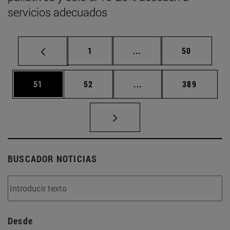
servicios adecuados
Página
Páginas intermedias Us
Página
1
...
50
Página
Página
Páginas intermedias U
Página
51
52
...
389
BUSCADOR NOTICIAS
Desde