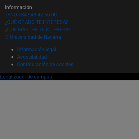
Información
TFNO +34 948 42 56 00
¿QUÉ GRADO TE INTERESA?
¿QUÉ MÁSTER TE INTERESA?
© Universidad de Navarra
Información legal
Accesibilidad
Configuración de cookies
Localizador de campus