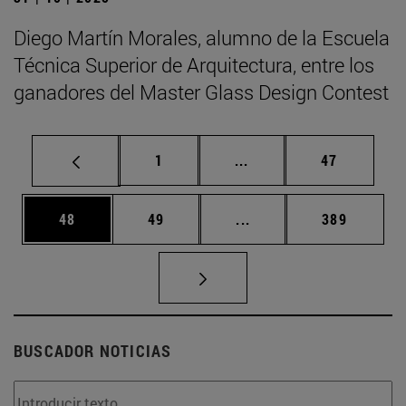
Diego Martín Morales, alumno de la Escuela
Técnica Superior de Arquitectura, entre los
ganadores del Master Glass Design Contest
Página
Páginas intermedias Us
Página
1
...
47
Página
Página
Páginas intermedias U
Página
48
49
...
389
BUSCADOR NOTICIAS