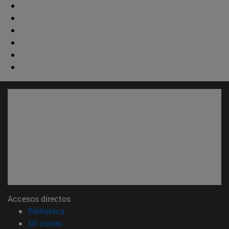
Accesos directos
(abre en nueva ventana)
Biblioteca
(abre en nueva ventana)
Mi correo