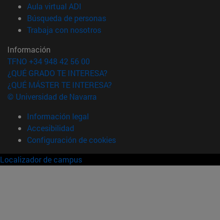
(abre en nueva ventana)
Aula virtual ADI
(abre en nueva ventana)
Búsqueda de personas
(abre en nueva ventana)
Trabaja con nosotros
Información
TFNO +34 948 42 56 00
¿QUÉ GRADO TE INTERESA?
¿QUÉ MÁSTER TE INTERESA?
© Universidad de Navarra
Información legal
Accesibilidad
Configuración de cookies
Localizador de campus