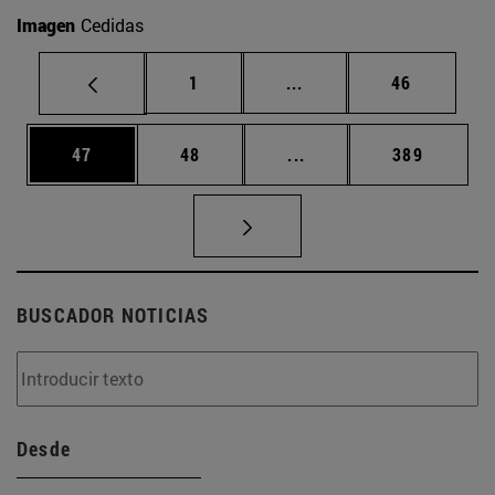
Imagen
Cedidas
Página
Páginas intermedias Us
Página
1
...
46
Página
Página
Páginas intermedias U
Página
47
48
...
389
BUSCADOR NOTICIAS
Desde