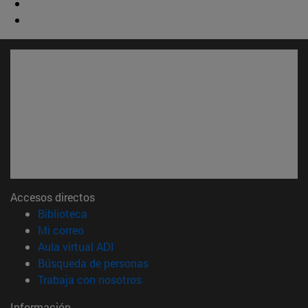
Accesos directos
(abre en nueva ventana)
Biblioteca
(abre en nueva ventana)
Mi correo
(abre en nueva ventana)
Aula virtual ADI
(abre en nueva ventana)
Búsqueda de personas
(abre en nueva ventana)
Trabaja con nosotros
Información