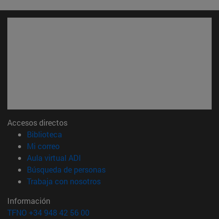
Accesos directos
(abre en nueva ventana)
Biblioteca
(abre en nueva ventana)
Mi correo
(abre en nueva ventana)
Aula virtual ADI
(abre en nueva ventana)
Búsqueda de personas
(abre en nueva ventana)
Trabaja con nosotros
Información
TFNO +34 948 42 56 00