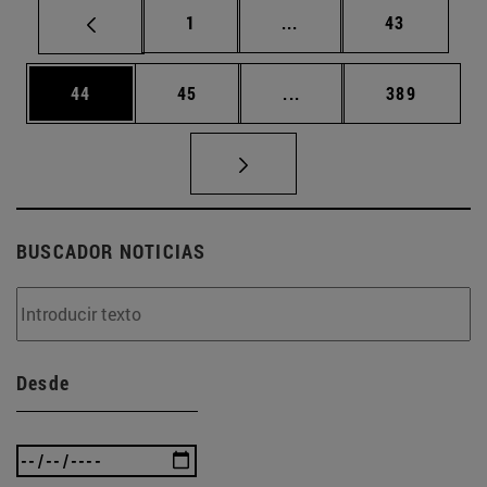
Página
Páginas intermedias Us
Página
1
...
43
Página
Página
Páginas intermedias U
Página
44
45
...
389
BUSCADOR NOTICIAS
Desde