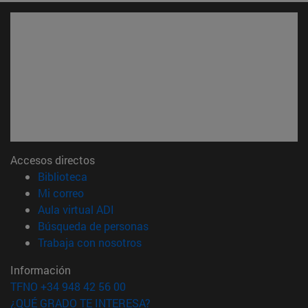
Accesos directos
(abre en nueva ventana)
Biblioteca
(abre en nueva ventana)
Mi correo
(abre en nueva ventana)
Aula virtual ADI
(abre en nueva ventana)
Búsqueda de personas
(abre en nueva ventana)
Trabaja con nosotros
Información
TFNO +34 948 42 56 00
¿QUÉ GRADO TE INTERESA?