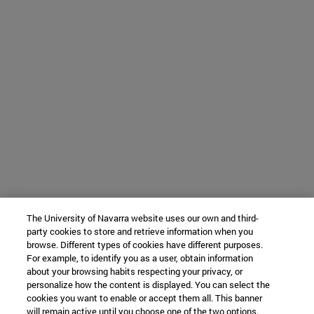
The University of Navarra website uses our own and third-
party cookies to store and retrieve information when you
browse. Different types of cookies have different purposes.
For example, to identify you as a user, obtain information
about your browsing habits respecting your privacy, or
personalize how the content is displayed. You can select the
cookies you want to enable or accept them all. This banner
will remain active until you choose one of the two options.