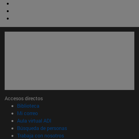
Accesos directos
(abre en nueva ventana)
Biblioteca
(abre en nueva ventana)
Mi correo
(abre en nueva ventana)
Aula virtual ADI
(abre en nueva ventana)
Búsqueda de personas
(abre en nueva ventana)
Trabaja con nosotros