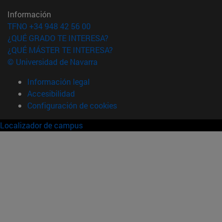
Información
TFNO +34 948 42 56 00
¿QUÉ GRADO TE INTERESA?
¿QUÉ MÁSTER TE INTERESA?
© Universidad de Navarra
Información legal
Accesibilidad
Configuración de cookies
Localizador de campus