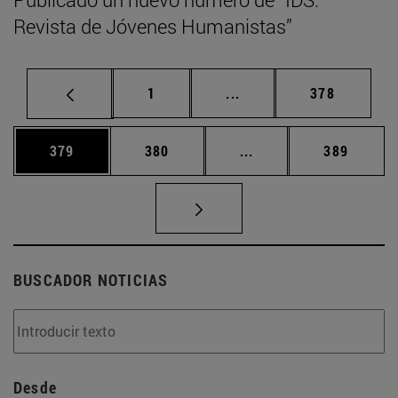
Revista de Jóvenes Humanistas”
Página
Páginas intermedias Us
Página
1
...
378
Página
Página
Páginas intermedias 
Página
379
380
...
389
BUSCADOR NOTICIAS
Desde