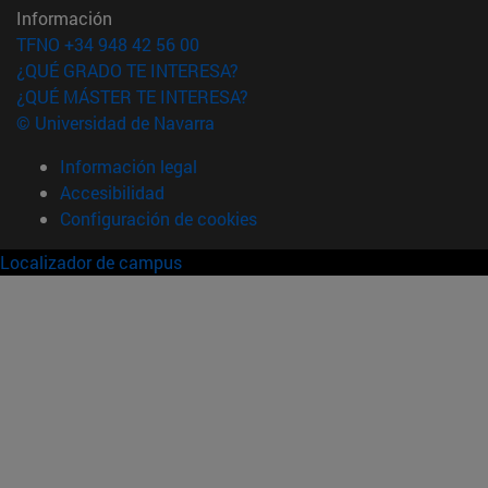
Información
TFNO +34 948 42 56 00
¿QUÉ GRADO TE INTERESA?
¿QUÉ MÁSTER TE INTERESA?
© Universidad de Navarra
Información legal
Accesibilidad
Configuración de cookies
Localizador de campus