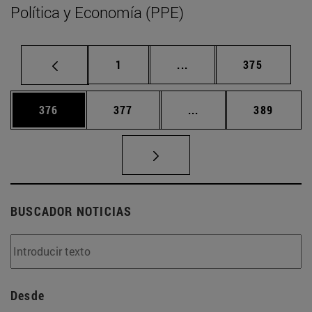
Política y Economía (PPE)
Página
Páginas intermedias Us
Página
1
...
375
Página
Página
Páginas intermedias 
Página
376
377
...
389
BUSCADOR NOTICIAS
Desde