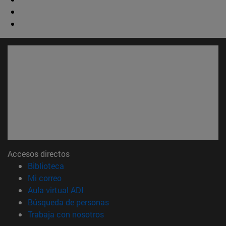
Accesos directos
(abre en nueva ventana)
Biblioteca
(abre en nueva ventana)
Mi correo
(abre en nueva ventana)
Aula virtual ADI
(abre en nueva ventana)
Búsqueda de personas
(abre en nueva ventana)
Trabaja con nosotros