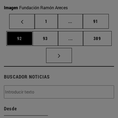
Imagen
Fundación Ramón Areces
Página
Páginas intermedias Us
Página
1
...
91
Página
Página
Páginas intermedias U
Página
92
93
...
389
BUSCADOR NOTICIAS
Desde