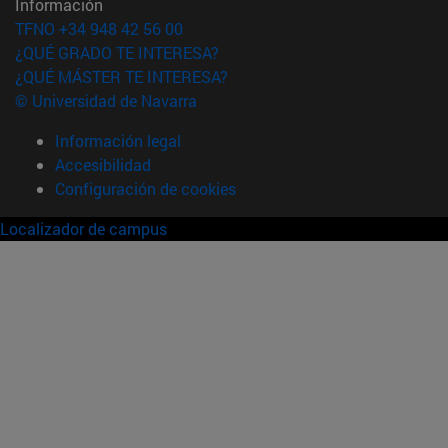
Información
TFNO +34 948 42 56 00
¿QUÉ GRADO TE INTERESA?
¿QUÉ MÁSTER TE INTERESA?
© Universidad de Navarra
Información legal
Accesibilidad
Configuración de cookies
Localizador de campus