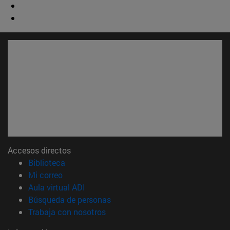
Accesos directos
(abre en nueva ventana)
Biblioteca
(abre en nueva ventana)
Mi correo
(abre en nueva ventana)
Aula virtual ADI
(abre en nueva ventana)
Búsqueda de personas
(abre en nueva ventana)
Trabaja con nosotros