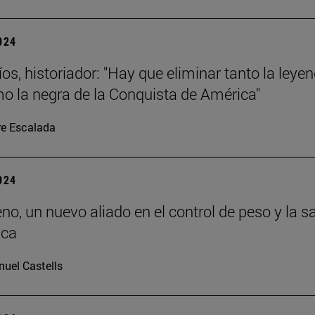
2024
os, historiador: "Hay que eliminar tanto la leye
o la negra de la Conquista de América"
re Escalada
2024
eno, un nuevo aliado en el control de peso y la s
ica
uel Castells