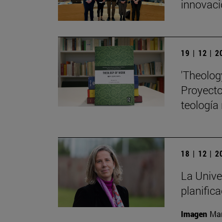
innovaci
19 | 12 | 
'Theolog
Proyecto 
teología
18 | 12 | 
La Unive
planific
Imagen
Man