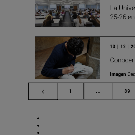
La Unive
25-26 en
13 | 12 | 
Conocer 
Imagen
Ced
Página
Páginas interm
Pág
1
...
89