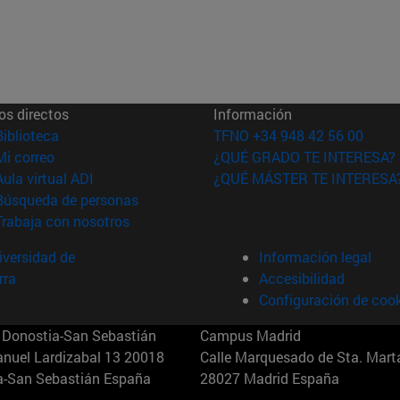
os directos
Información
(abre en nueva ventana)
Biblioteca
TFNO +34 948 42 56 00
(abre en nueva ventana)
Mi correo
¿QUÉ GRADO TE INTERESA?
(abre en nueva ventana)
Aula virtual ADI
¿QUÉ MÁSTER TE INTERESA
(abre en nueva ventana)
Búsqueda de personas
(abre en nueva ventana)
Trabaja con nosotros
versidad de
Información legal
rra
Accesibilidad
Configuración de coo
Donostia-San Sebastián
Campus Madrid
anuel Lardizabal 13 20018
Calle Marquesado de Sta. Marta
a-San Sebastián España
28027 Madrid España