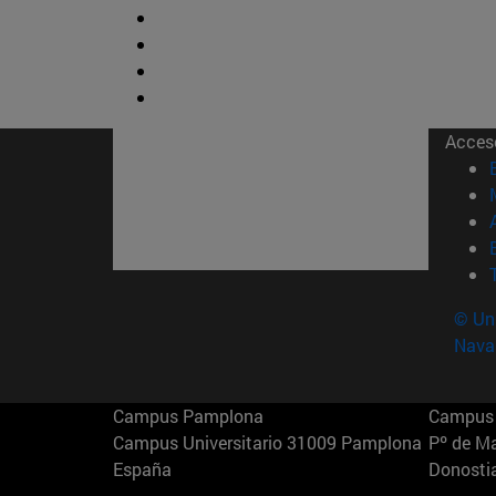
Acces
© Uni
Nava
Campus Pamplona
Campus 
Campus Universitario 31009 Pamplona
Pº de M
España
Donosti