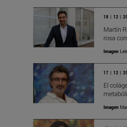
18 | 12 | 
Martín Rí
rosa com
Imagen
Lei
17 | 12 | 
El colág
metaból
Imagen
Man