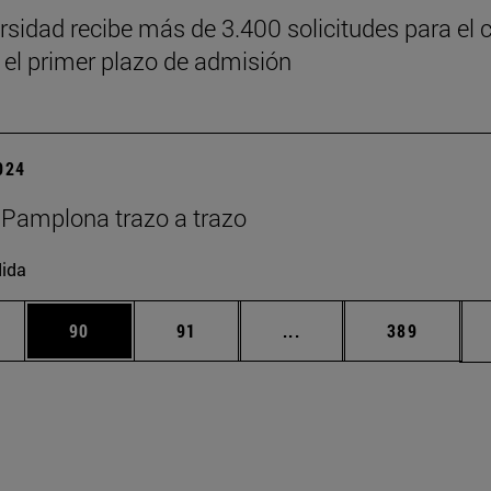
rsidad recibe más de 3.400 solicitudes para el 
 el primer plazo de admisión
2024
Pamplona trazo a trazo
ida
edias Use TAB para desplazarse.
ina
Página
Página
Páginas intermedias Us
Página
90
91
...
389