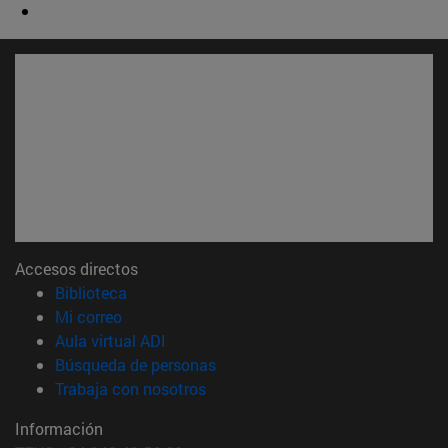
Accesos directos
(abre en nueva ventana)
Biblioteca
(abre en nueva ventana)
Mi correo
(abre en nueva ventana)
Aula virtual ADI
(abre en nueva ventana)
Búsqueda de personas
(abre en nueva ventana)
Trabaja con nosotros
Información