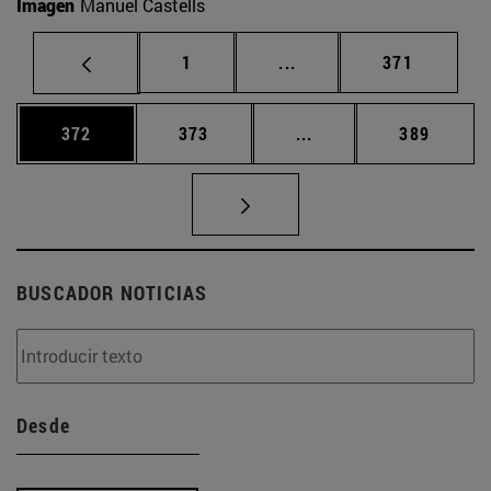
Imagen
Manuel Castells
Página
Páginas intermedias Us
Página
1
...
371
Página
Página
Páginas intermedias 
Página
372
373
...
389
BUSCADOR NOTICIAS
Desde