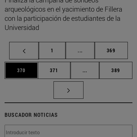
arqueológicos en el yacimiento de Fillera
con la participación de estudiantes de la
Universidad
Página
Páginas intermedias Us
Página
1
...
369
Página
Página
Páginas intermedias 
Página
370
371
...
389
BUSCADOR NOTICIAS