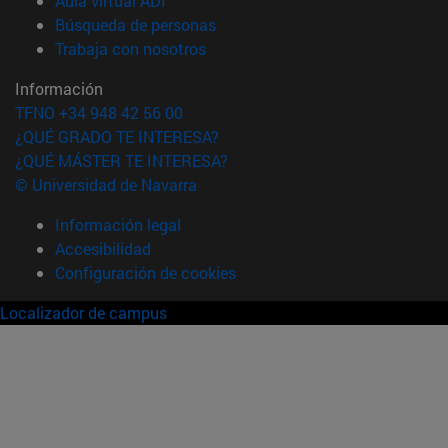
Aula virtual ADI
(abre en nueva ventana)
Búsqueda de personas
(abre en nueva ventana)
Trabaja con nosotros
Información
TFNO +34 948 42 56 00
¿QUÉ GRADO TE INTERESA?
¿QUÉ MÁSTER TE INTERESA?
© Universidad de Navarra
Información legal
Accesibilidad
Configuración de cookies
Localizador de campus