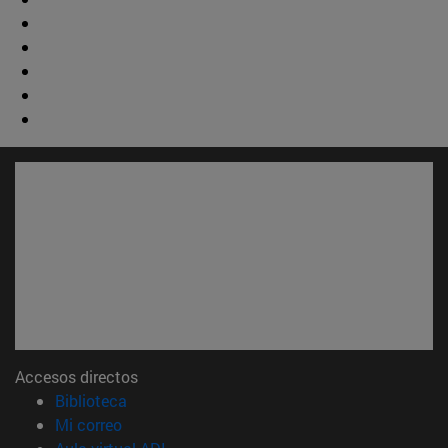
Accesos directos
(abre en nueva ventana)
Biblioteca
(abre en nueva ventana)
Mi correo
(abre en nueva ventana)