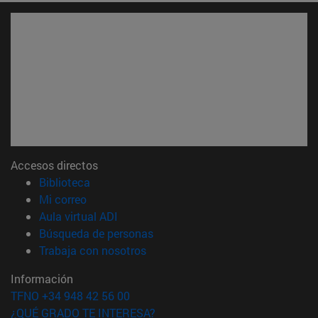
Accesos directos
(abre en nueva ventana)
Biblioteca
(abre en nueva ventana)
Mi correo
(abre en nueva ventana)
Aula virtual ADI
(abre en nueva ventana)
Búsqueda de personas
(abre en nueva ventana)
Trabaja con nosotros
Información
TFNO +34 948 42 56 00
¿QUÉ GRADO TE INTERESA?