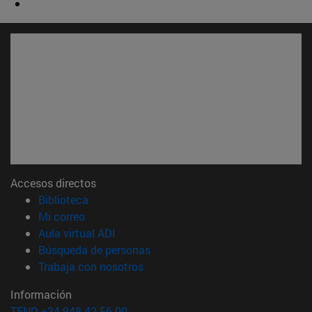
Accesos directos
(abre en nueva ventana)
Biblioteca
(abre en nueva ventana)
Mi correo
(abre en nueva ventana)
Aula virtual ADI
(abre en nueva ventana)
Búsqueda de personas
(abre en nueva ventana)
Trabaja con nosotros
Información
TFNO +34 948 42 56 00