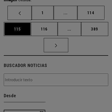
Página
Páginas intermedias Us
Página
1
...
114
Página
Página
Páginas intermedias 
Página
115
116
...
389
BUSCADOR NOTICIAS
Desde