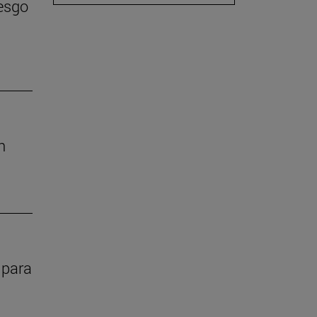
iesgo
n
 para