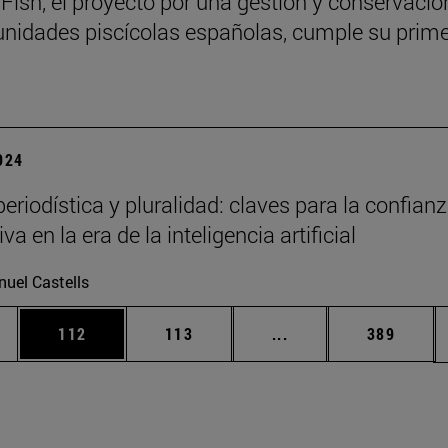
Fish, el proyecto por una gestión y conservació
nidades piscícolas españolas, cumple su prime
2024
eriodística y pluralidad: claves para la confian
va en la era de la inteligencia artificial
uel Castells
ias Use TAB para desplazarse.
a
Página
Página
Páginas intermedias 
Página
112
113
...
389