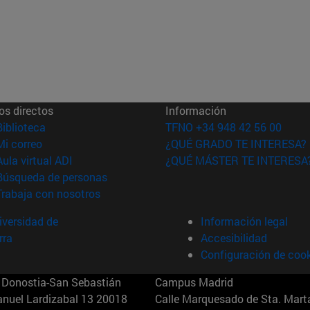
os directos
Información
(abre en nueva ventana)
Biblioteca
TFNO +34 948 42 56 00
(abre en nueva ventana)
Mi correo
¿QUÉ GRADO TE INTERESA?
(abre en nueva ventana)
Aula virtual ADI
¿QUÉ MÁSTER TE INTERESA
(abre en nueva ventana)
Búsqueda de personas
(abre en nueva ventana)
Trabaja con nosotros
versidad de
Información legal
rra
Accesibilidad
Configuración de coo
Donostia-San Sebastián
Campus Madrid
anuel Lardizabal 13 20018
Calle Marquesado de Sta. Marta