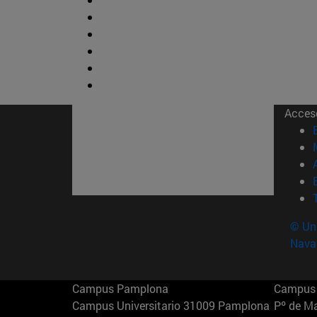
Acces
© Uni
Nava
Campus Pamplona
Campus 
Campus Universitario 31009 Pamplona
Pº de M