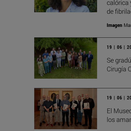
calórica
de fibril
Imagen
Man
19 | 06 | 
Se gradú
Cirugía 
19 | 06 | 
El Museo
los aman