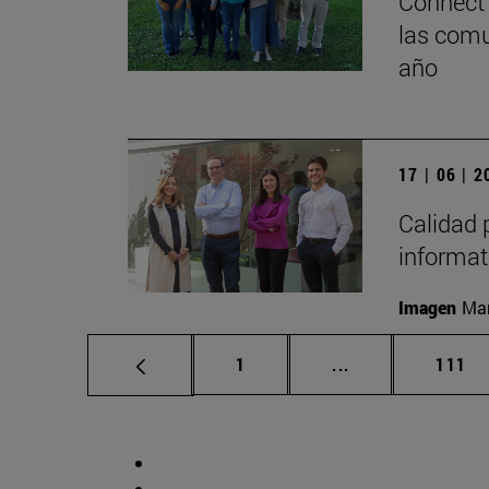
Connect 
las comu
año
17 | 06 | 
Calidad p
informati
Imagen
Man
Página
Páginas intermed
Págin
1
...
111