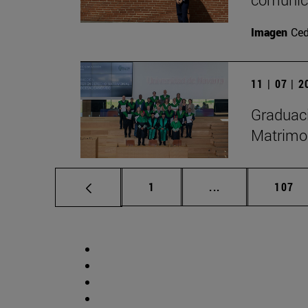
Imagen
Ced
11 | 07 | 
Graduaci
Matrimon
Página
Páginas intermed
Págin
1
...
107