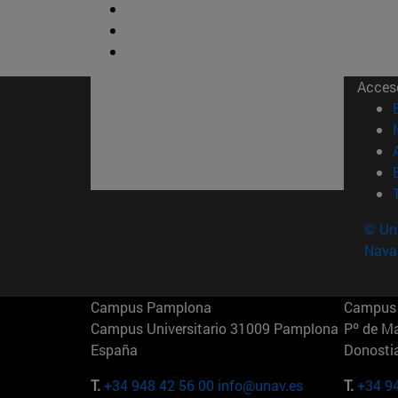
Acces
© Uni
Nava
Campus Pamplona
Campus 
Campus Universitario 31009 Pamplona
Pº de M
España
Donosti
T.
+34 948 42 56 00
info@unav.es
T.
+34 9