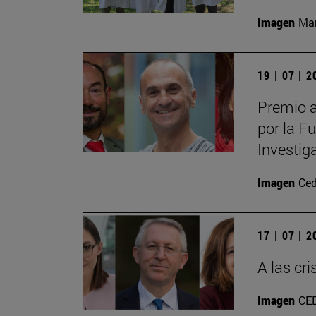
Imagen
Man
19 | 07 | 
Premio a
por la F
Investig
Imagen
Ced
17 | 07 | 
A las cr
Imagen
CE