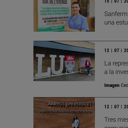
15 | 07 | 
Sanfermi
una estu
12 | 07 | 
La repre
a la inv
Imagen
Ced
12 | 07 | 
Tres mes
comunica