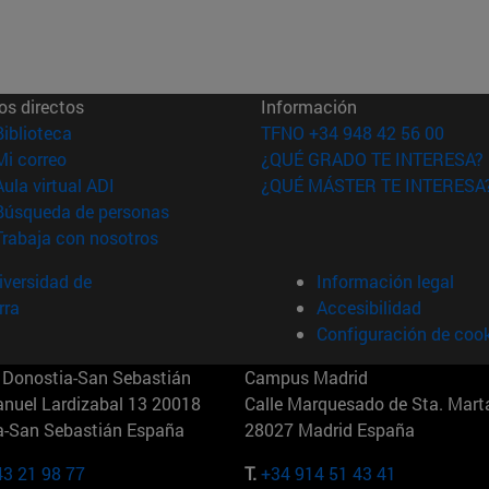
os directos
Información
(abre en nueva ventana)
Biblioteca
TFNO +34 948 42 56 00
(abre en nueva ventana)
Mi correo
¿QUÉ GRADO TE INTERESA?
(abre en nueva ventana)
Aula virtual ADI
¿QUÉ MÁSTER TE INTERESA
(abre en nueva ventana)
Búsqueda de personas
(abre en nueva ventana)
Trabaja con nosotros
versidad de
Información legal
rra
Accesibilidad
Configuración de coo
Donostia-San Sebastián
Campus Madrid
anuel Lardizabal 13 20018
Calle Marquesado de Sta. Marta
a-San Sebastián España
28027 Madrid España
43 21 98 77
T.
+34 914 51 43 41