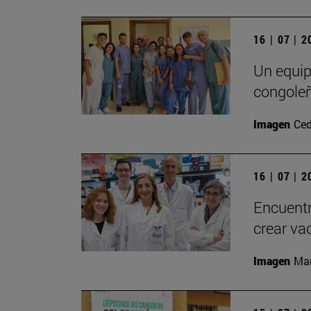
16 | 07 | 
Un equip
congole
Imagen
Ced
16 | 07 | 
Encuentr
crear va
Imagen
Man