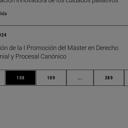
ida
2024
ón de la I Promoción del Máster en Derecho
ial y Procesal Canónico
ias Use TAB para desplazarse.
a
Página
Página
Páginas intermedias 
Página
108
109
...
389