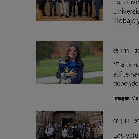
La Unive
Universi
Trabajo 
05 | 11 | 
“Escucha
allí te 
depende 
Imagen
Man
05 | 11 | 
Los estu