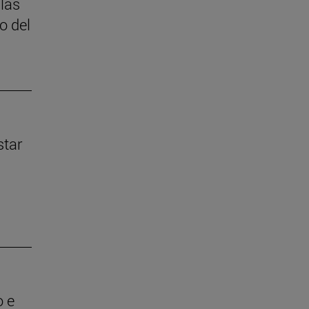
 las
o del
star
o e