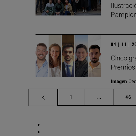
Ilustrac
Pamplo
04 | 11 | 
Cinco gr
Premios 
Imagen
Ced
Página
Páginas interm
Pág
1
...
46