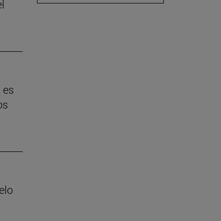
l
 es
os
elo