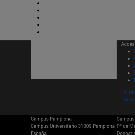
Acces
© Uni
Nava
Campus Pamplona
Campus 
Campus Universitario 31009 Pamplona
Pº de M
España
Donosti