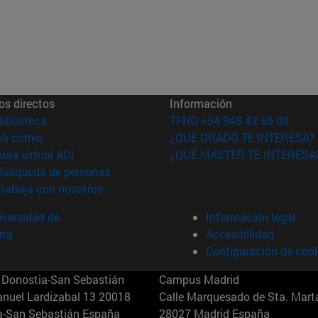
os directos
Información
(abre en nueva ventana)
Biblioteca
TFNO +34 948 42 56 00
(abre en nueva ventana)
Mi correo
¿QUÉ GRADO TE INTERESA?
(abre en nueva ventana)
Aula virtual ADI
¿QUÉ MÁSTER TE INTERESA
(abre en nueva ventana)
Búsqueda de personas
(abre en nueva ventana)
Trabaja con nosotros
versidad de
Información legal
rra
Accesibilidad
Configuración de coo
Donostia-San Sebastián
Campus Madrid
anuel Lardizabal 13 20018
Calle Marquesado de Sta. Marta
a-San Sebastián España
28027 Madrid España