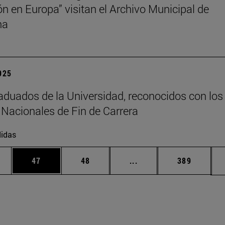
ión en Europa” visitan el Archivo Municipal de
na
2025
aduados de la Universidad, reconocidos con los
Nacionales de Fin de Carrera
idas
edias Use TAB para desplazarse.
ina
Página
Página
Páginas intermedias Us
Página
47
48
...
389