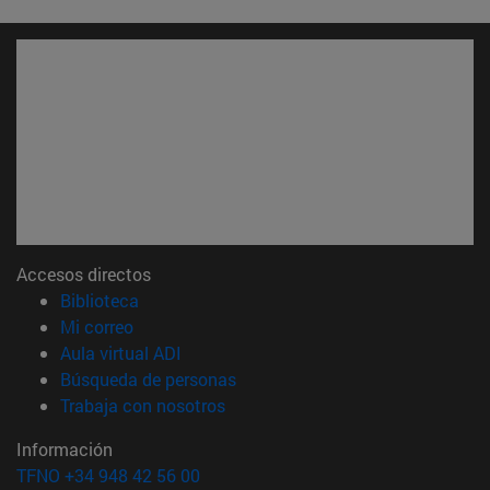
Accesos directos
(abre en nueva ventana)
Biblioteca
(abre en nueva ventana)
Mi correo
(abre en nueva ventana)
Aula virtual ADI
(abre en nueva ventana)
Búsqueda de personas
(abre en nueva ventana)
Trabaja con nosotros
Información
TFNO +34 948 42 56 00