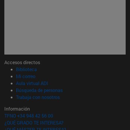
Accesos directos
(abre en nueva ventana)
Biblioteca
(abre en nueva ventana)
Mi correo
(abre en nueva ventana)
Aula virtual ADI
(abre en nueva ventana)
Búsqueda de personas
(abre en nueva ventana)
Trabaja con nosotros
Información
TFNO +34 948 42 56 00
¿QUÉ GRADO TE INTERESA?
¿QUÉ MÁSTER TE INTERESA?