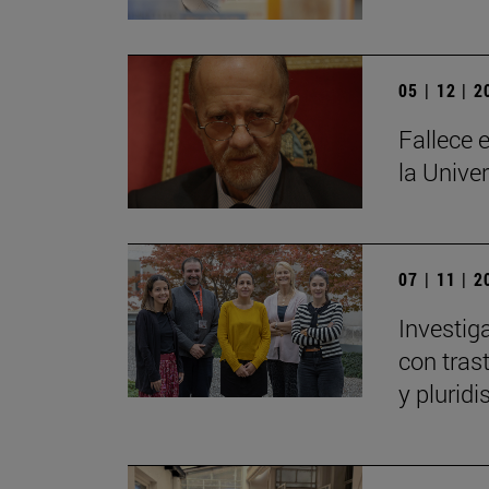
05 | 12 | 
Fallece e
la Unive
07 | 11 | 
Investig
con tras
y plurid