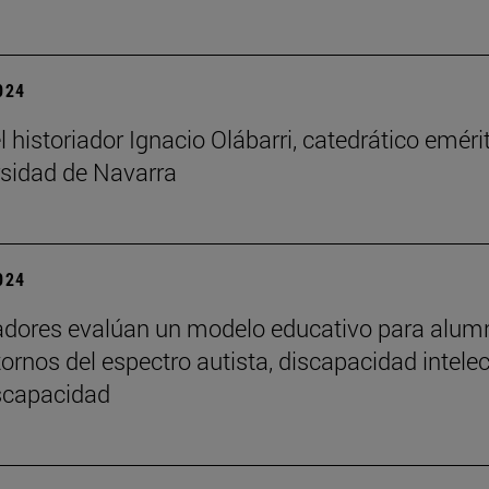
2024
l historiador Ignacio Olábarri, catedrático eméri
rsidad de Navarra
2024
adores evalúan un modelo educativo para alu
tornos del espectro autista, discapacidad intelec
iscapacidad