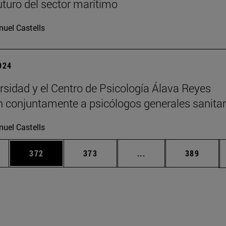
futuro del sector marítimo
uel Castells
2024
rsidad y el Centro de Psicología Álava Reyes
 conjuntamente a psicólogos generales sanitar
uel Castells
ias Use TAB para desplazarse.
a
Página
Página
Páginas intermedias 
Página
372
373
...
389