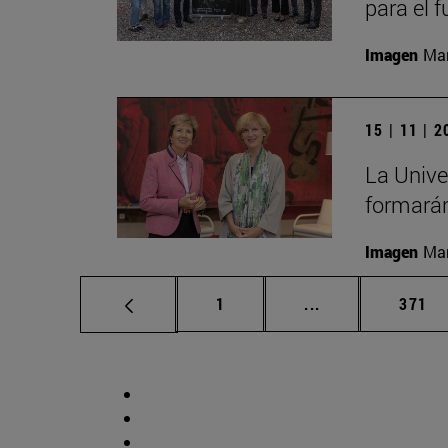
para el 
Imagen
Man
15 | 11 | 
La Unive
formarán
Imagen
Man
Página
Páginas intermed
Págin
1
...
371