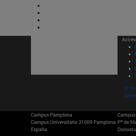
Acces
© Uni
Nava
Campus Pamplona
Campus 
Campus Universitario 31009 Pamplona
Pº de M
España
Donosti