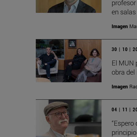
profesor
en salas
Imagen
Man
30 | 10 | 
El MUN p
obra del 
Imagen
Raq
04 | 11 | 
“Espero 
principi