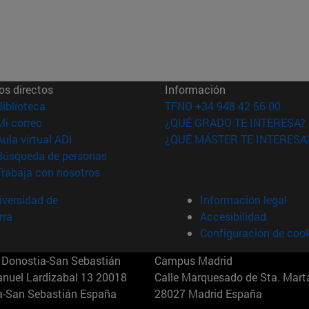
os directos
Información
(abre en nueva ventana)
Biblioteca
TFNO +34 948 42 56 00
(abre en nueva ventana)
Mi correo
¿QUÉ GRADO TE INTERESA?
(abre en nueva ventana)
Aula virtual ADI
¿QUÉ MÁSTER TE INTERESA
(abre en nueva ventana)
Búsqueda de personas
(abre en nueva ventana)
Trabaja con nosotros
versidad de
Información legal
rra
Accesibilidad
Configuración de coo
Donostia-San Sebastián
Campus Madrid
anuel Lardizabal 13 20018
Calle Marquesado de Sta. Marta
a-San Sebastián España
28027 Madrid España