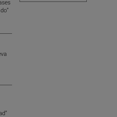
lases
ado”
eva
ad”