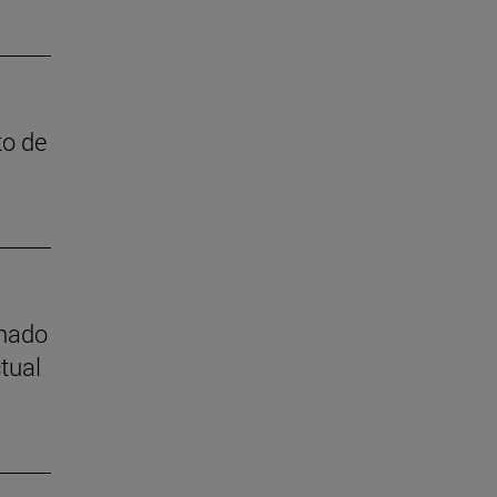
to de
mnado
tual