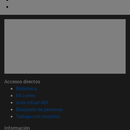
Accesos directos
(abre en nueva ventana)
Biblioteca
(abre en nueva ventana)
Mi correo
(abre en nueva ventana)
Aula virtual ADI
(abre en nueva ventana)
Búsqueda de personas
(abre en nueva ventana)
Trabaja con nosotros
Información