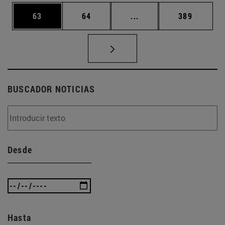
Página
Página
Páginas intermedias U
Página
63
64
...
389
BUSCADOR NOTICIAS
Desde
Hasta