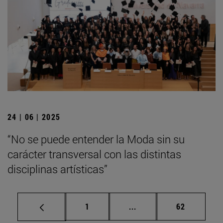
24 | 06 | 2025
“No se puede entender la Moda sin su
carácter transversal con las distintas
disciplinas artísticas”
Página
Páginas intermedias Us
Página
1
...
62