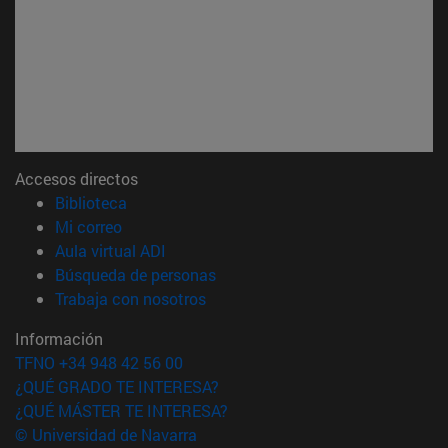
Accesos directos
(abre en nueva ventana)
Biblioteca
(abre en nueva ventana)
Mi correo
(abre en nueva ventana)
Aula virtual ADI
(abre en nueva ventana)
Búsqueda de personas
(abre en nueva ventana)
Trabaja con nosotros
Información
TFNO +34 948 42 56 00
¿QUÉ GRADO TE INTERESA?
¿QUÉ MÁSTER TE INTERESA?
© Universidad de Navarra