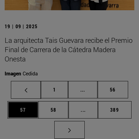
19 | 09 | 2025
La arquitecta Tais Guevara recibe el Premio
Final de Carrera de la Cátedra Madera
Onesta
Imagen
Cedida
Página
Páginas intermedias Us
Página
1
...
56
Página
Página
Páginas intermedias U
Página
57
58
...
389