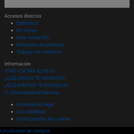
Accesos directos
(abre en nueva ventana)
Biblioteca
(abre en nueva ventana)
Mi correo
(abre en nueva ventana)
Aula virtual ADI
(abre en nueva ventana)
Búsqueda de personas
(abre en nueva ventana)
Trabaja con nosotros
Información
TFNO +34 948 42 56 00
¿QUÉ GRADO TE INTERESA?
¿QUÉ MÁSTER TE INTERESA?
© Universidad de Navarra
Información legal
Accesibilidad
Configuración de cookies
Localizador de campus