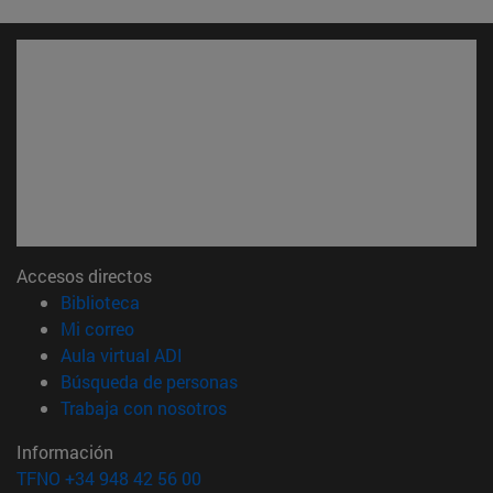
Accesos directos
(abre en nueva ventana)
Biblioteca
(abre en nueva ventana)
Mi correo
(abre en nueva ventana)
Aula virtual ADI
(abre en nueva ventana)
Búsqueda de personas
(abre en nueva ventana)
Trabaja con nosotros
Información
TFNO +34 948 42 56 00