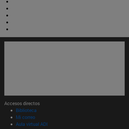
Accesos directos
(abre en nueva ventana)
Biblioteca
(abre en nueva ventana)
Mi correo
(abre en nueva ventana)
Aula virtual ADI