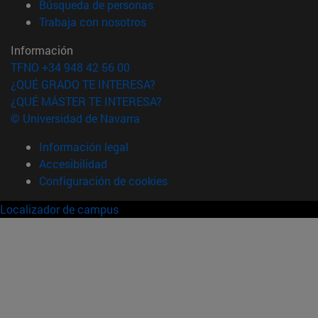
(abre en nueva ventana)
Búsqueda de personas
(abre en nueva ventana)
Trabaja con nosotros
Información
TFNO +34 948 42 56 00
¿QUÉ GRADO TE INTERESA?
¿QUÉ MÁSTER TE INTERESA?
© Universidad de Navarra
Información legal
Accesibilidad
Configuración de cookies
Localizador de campus