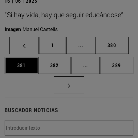
16 | 06 | 2025
“Si hay vida, hay que seguir educándose”
Imagen
Manuel Castells
Página
Páginas intermedias Us
Página
1
...
380
Página
Página
Páginas intermedias 
Página
381
382
...
389
BUSCADOR NOTICIAS