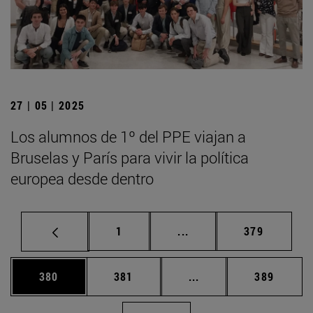
27 | 05 | 2025
Los alumnos de 1º del PPE viajan a
Bruselas y París para vivir la política
europea desde dentro
Página
Páginas intermedias Us
Página
1
...
379
Página
Página
Páginas intermedias 
Página
380
381
...
389