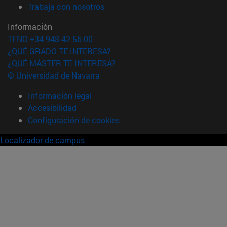
(abre en nueva ventana)
Trabaja con nosotros
Información
TFNO +34 948 42 56 00
¿QUÉ GRADO TE INTERESA?
¿QUÉ MÁSTER TE INTERESA?
© Universidad de Navarra
Información legal
Accesibilidad
Configuración de cookies
Localizador de campus