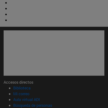
Accesos directos
(abre en nueva ventana)
Biblioteca
(abre en nueva ventana)
Mi correo
(abre en nueva ventana)
Aula virtual ADI
(abre en nueva ventana)
Búsqueda de personas