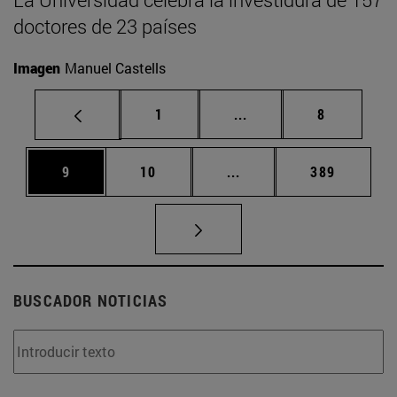
doctores de 23 países
Imagen
Manuel Castells
Página
Páginas intermedias U
Página
1
...
8
Página
Página
Páginas intermedias Us
Página
9
10
...
389
BUSCADOR NOTICIAS