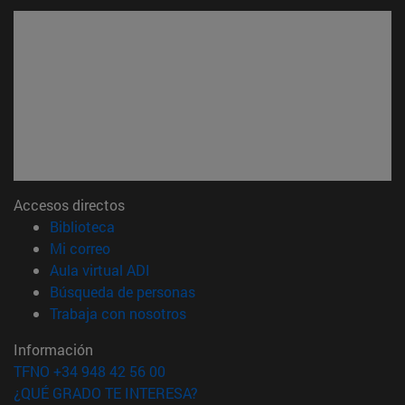
Accesos directos
(abre en nueva ventana)
Biblioteca
(abre en nueva ventana)
Mi correo
(abre en nueva ventana)
Aula virtual ADI
(abre en nueva ventana)
Búsqueda de personas
(abre en nueva ventana)
Trabaja con nosotros
Información
TFNO +34 948 42 56 00
¿QUÉ GRADO TE INTERESA?