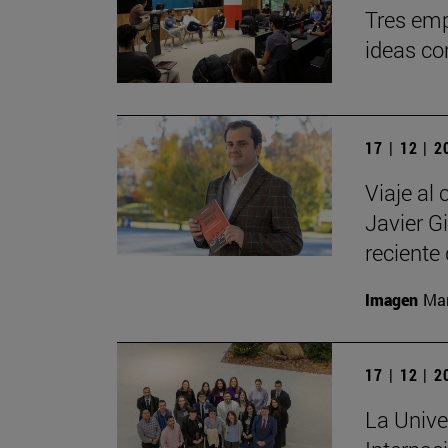
Tres emp
ideas co
17 | 12 | 
Viaje al 
Javier G
reciente 
Imagen
Man
17 | 12 | 
La Unive