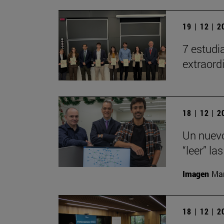
19 | 12 | 
7 estudi
extraord
18 | 12 | 
Un nuevo
“leer” la
Imagen
Man
18 | 12 | 