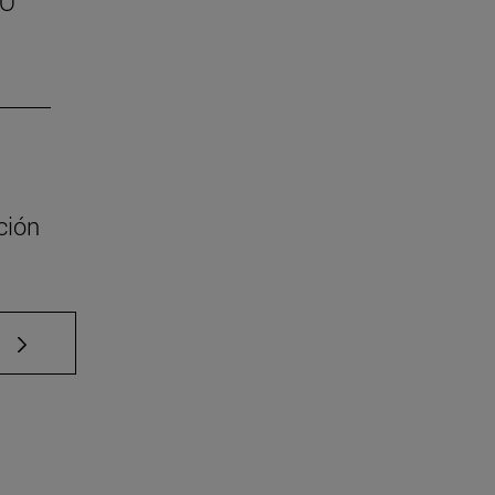
SO
ción
e TAB para desplazarse.