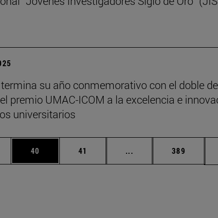
ional “Jóvenes Investigadores Siglo de Oro” (JI
2025
termina su año conmemorativo con el doble de
y el premio UMAC-ICOM a la excelencia e innova
s universitarios
edias Use TAB para desplazarse.
ina
Página
Página
Páginas intermedias Us
Página
40
41
...
389