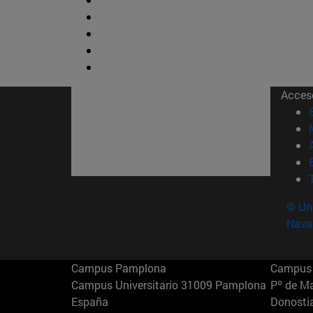
Acces
© Uni
Nava
Campus Pamplona
Campus 
Campus Universitario 31009 Pamplona
Pº de M
España
Donosti