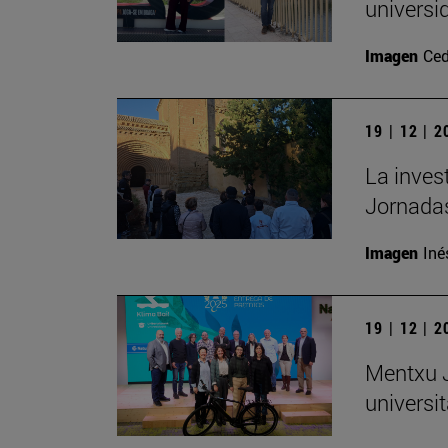
universi
Imagen
Ced
19 | 12 | 
La inves
Jornadas
Imagen
Iné
19 | 12 | 
Mentxu J
universit