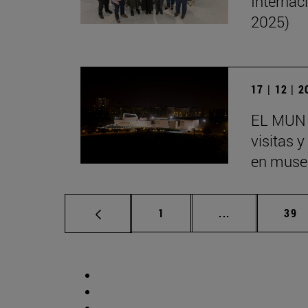
Internac
2025)
17 | 12 | 
EL MUN 
visitas 
en museo
Página
Páginas interm
Pág
1
...
39