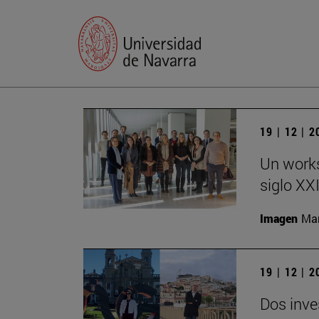
19 | 12 | 
Un works
siglo XX
Imagen
Man
19 | 12 | 
Dos inve