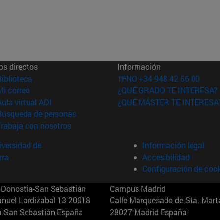
os directos
Información
(abre en nueva ventana)
Biblioteca
TFNO +34 948 42 56 00
(abre en nueva ventana)
Mi correo
¿QUÉ GRADO TE INTERESA?
(abre en nueva ventana)
Aula virtual ADI
¿QUÉ MÁSTER TE INTERESA
(abre en nueva ventana)
Búsqueda de personas
(abre en nueva ventana)
Trabaja con nosotros
versidad de
Información legal
rra
Accesibilidad
Configuración de coo
Donostia-San Sebastián
Campus Madrid
anuel Lardizabal 13 20018
Calle Marquesado de Sta. Marta
a-San Sebastián España
28027 Madrid España