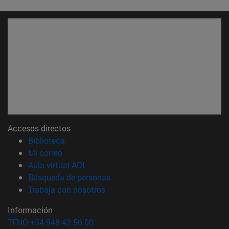
Accesos directos
(abre en nueva ventana)
Biblioteca
(abre en nueva ventana)
Mi correo
(abre en nueva ventana)
Aula virtual ADI
(abre en nueva ventana)
Búsqueda de personas
(abre en nueva ventana)
Trabaja con nosotros
Información
TFNO +34 948 42 56 00