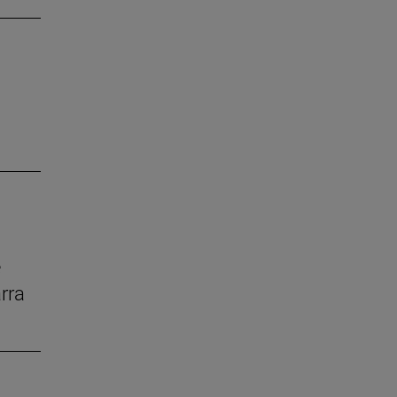
e
rra