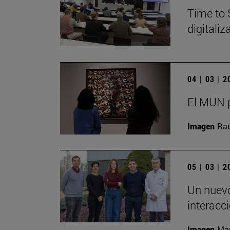
Time to 
digitali
04 | 03 | 
El MUN p
Imagen
Raú
05 | 03 | 
Un nuevo
interacc
Imagen
Man