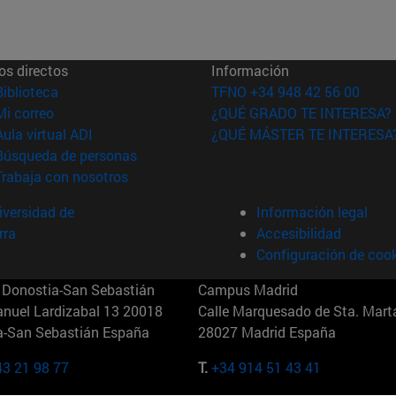
os directos
Información
(abre en nueva ventana)
Biblioteca
TFNO +34 948 42 56 00
(abre en nueva ventana)
Mi correo
¿QUÉ GRADO TE INTERESA?
(abre en nueva ventana)
Aula virtual ADI
¿QUÉ MÁSTER TE INTERESA
(abre en nueva ventana)
Búsqueda de personas
(abre en nueva ventana)
Trabaja con nosotros
versidad de
Información legal
rra
Accesibilidad
Configuración de coo
Donostia-San Sebastián
Campus Madrid
anuel Lardizabal 13 20018
Calle Marquesado de Sta. Marta
a-San Sebastián España
28027 Madrid España
43 21 98 77
T.
+34 914 51 43 41