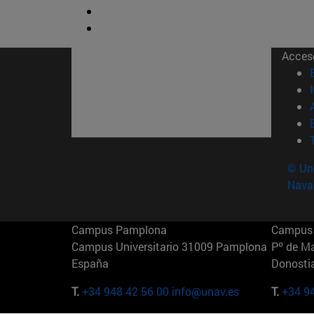
Acces
© Uni
Nava
Campus Pamplona
Campus 
Campus Universitario 31009 Pamplona
Pº de M
España
Donosti
T.
+34 948 42 56 00
info@unav.es
T.
+34 9