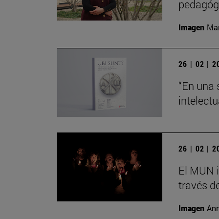
pedagógi
Imagen
Man
26 | 02 | 
“En una 
intelect
26 | 02 | 
El MUN i
través de
Imagen
Ann