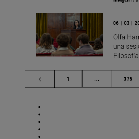
06 | 03 | 
Olfa Ham
una sesi
Filosofí
Página
Páginas intermed
Págin
1
...
375