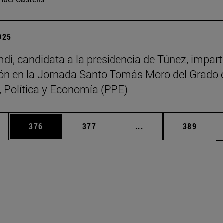
2025
di, candidata a la presidencia de Túnez, impart
ón en la Jornada Santo Tomás Moro del Grado 
a, Política y Economía (PPE)
ias Use TAB para desplazarse.
a
Página
Página
Páginas intermedias 
Página
376
377
...
389