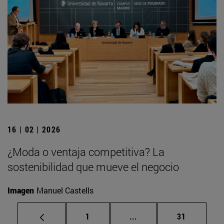
16 | 02 | 2026
¿Moda o ventaja competitiva? La
sostenibilidad que mueve el negocio
Imagen
Manuel Castells
Página
Páginas intermedias Us
Página
1
...
31