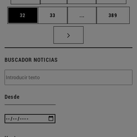
Página
Página
Páginas intermedias U
Página
32
33
...
389
BUSCADOR NOTICIAS
Desde