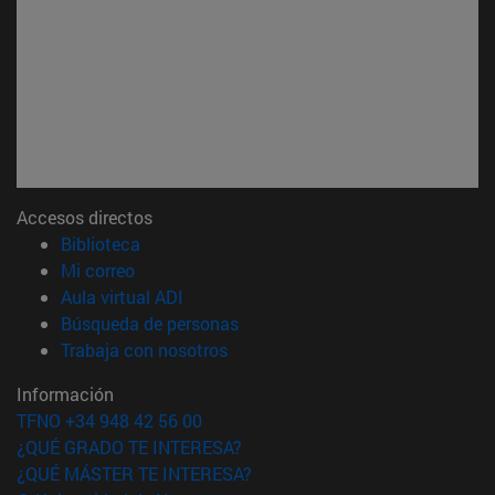
Accesos directos
(abre en nueva ventana)
Biblioteca
(abre en nueva ventana)
Mi correo
(abre en nueva ventana)
Aula virtual ADI
(abre en nueva ventana)
Búsqueda de personas
(abre en nueva ventana)
Trabaja con nosotros
Información
TFNO +34 948 42 56 00
¿QUÉ GRADO TE INTERESA?
¿QUÉ MÁSTER TE INTERESA?