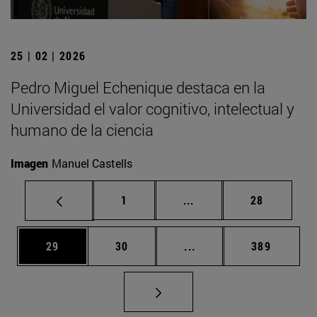
25 | 02 | 2026
Pedro Miguel Echenique destaca en la
Universidad el valor cognitivo, intelectual y
humano de la ciencia
Imagen
Manuel Castells
Página
Páginas intermedias Us
Página
1
...
28
Página
Página
Páginas intermedias U
Página
29
30
...
389