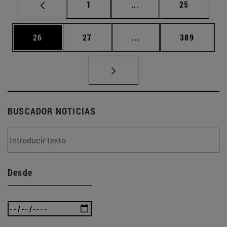
Página
Páginas intermedias Us
Página
1
...
25
Página
Página
Páginas intermedias U
Página
26
27
...
389
BUSCADOR NOTICIAS
Desde