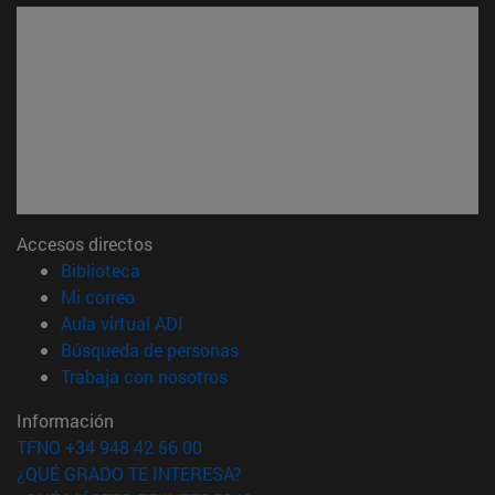
Accesos directos
(abre en nueva ventana)
Biblioteca
(abre en nueva ventana)
Mi correo
(abre en nueva ventana)
Aula virtual ADI
(abre en nueva ventana)
Búsqueda de personas
(abre en nueva ventana)
Trabaja con nosotros
Información
TFNO +34 948 42 56 00
¿QUÉ GRADO TE INTERESA?