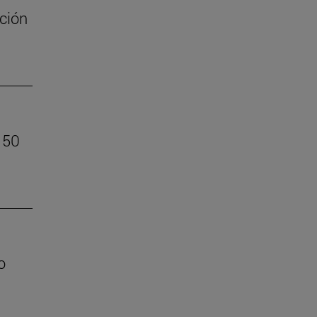
ción
 50
o