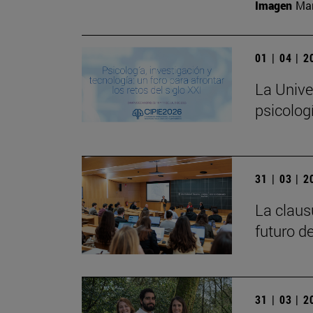
Imagen
Man
01 | 04 | 
La Unive
psicologí
31 | 03 | 
La claus
futuro d
31 | 03 | 