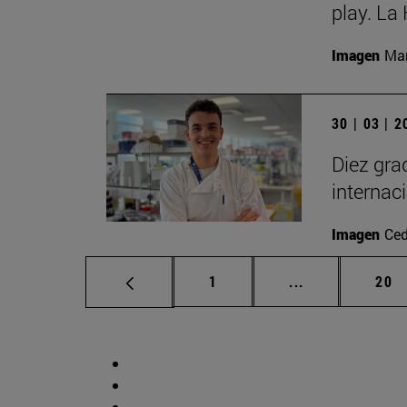
play. La
Imagen
Man
30 | 03 | 
Diez gra
internac
Imagen
Ced
Página
Páginas interm
Pág
1
...
20