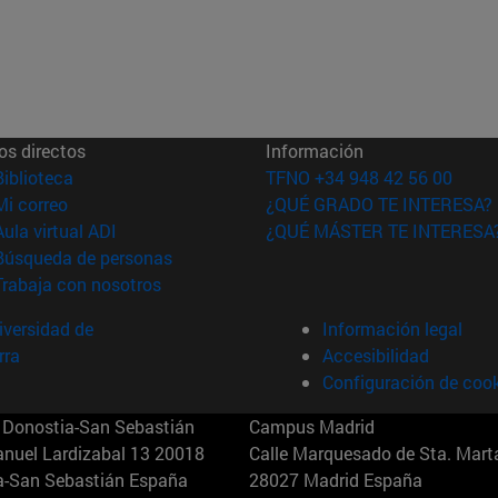
os directos
Información
(abre en nueva ventana)
Biblioteca
TFNO +34 948 42 56 00
(abre en nueva ventana)
Mi correo
¿QUÉ GRADO TE INTERESA?
(abre en nueva ventana)
Aula virtual ADI
¿QUÉ MÁSTER TE INTERESA
(abre en nueva ventana)
Búsqueda de personas
(abre en nueva ventana)
Trabaja con nosotros
versidad de
Información legal
rra
Accesibilidad
Configuración de coo
Donostia-San Sebastián
Campus Madrid
anuel Lardizabal 13 20018
Calle Marquesado de Sta. Marta
a-San Sebastián España
28027 Madrid España