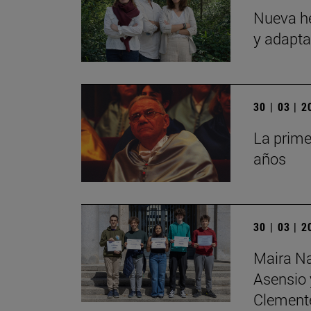
Nueva he
y adapta
30 | 03 | 
La prime
años
30 | 03 | 
Maira Na
Asensio 
Clemente