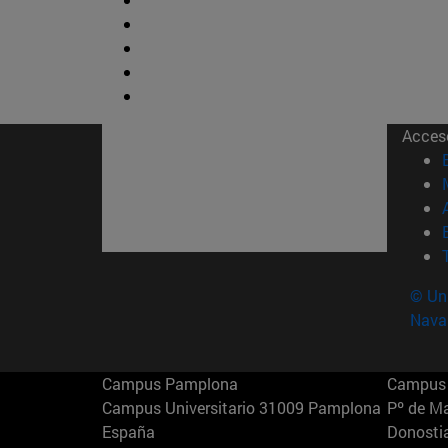
Acces
© Uni
Nava
Campus Pamplona
Campus 
Campus Universitario 31009 Pamplona
Pº de M
España
Donosti