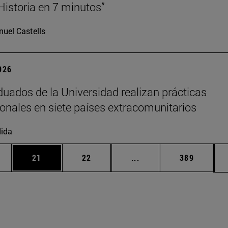
 Historia en 7 minutos”
uel Castells
2026
duados de la Universidad realizan prácticas
ionales en siete países extracomunitarios
ida
edias Use TAB para desplazarse.
ina
Página
Página
Páginas intermedias Us
Página
21
22
...
389