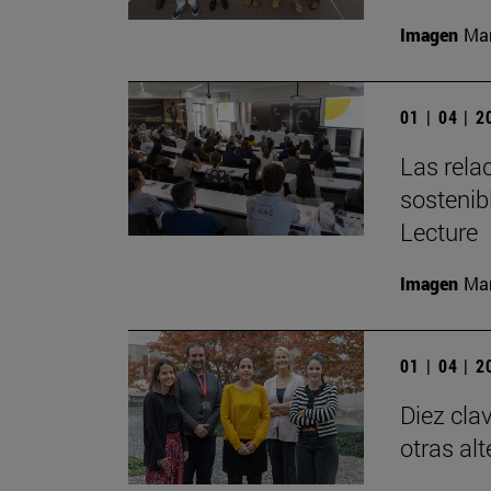
Imagen
Man
01 | 04 | 
Las rela
sostenibl
Lecture
Imagen
Man
01 | 04 | 
Diez cla
otras al