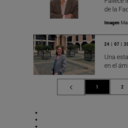
Fallece 
de la Fa
Imagen
Man
24 | 07 | 
Una esta
en el ámb
Página
Pá
1
2