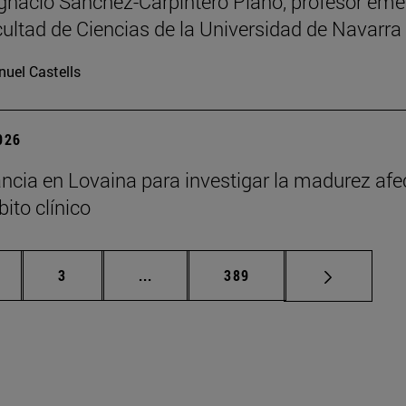
Ignacio Sánchez-Carpintero Plano, profesor emé
cultad de Ciencias de la Universidad de Navarra
uel Castells
2026
ncia en Lovaina para investigar la madurez afe
ito clínico
gina
Página
Páginas intermedias Use TAB para de
Página
3
...
389