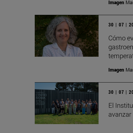
Imagen
Man
30 | 07 | 
Cómo evi
gastroent
tempera
Imagen
Man
30 | 07 | 
El Insti
avanzar 