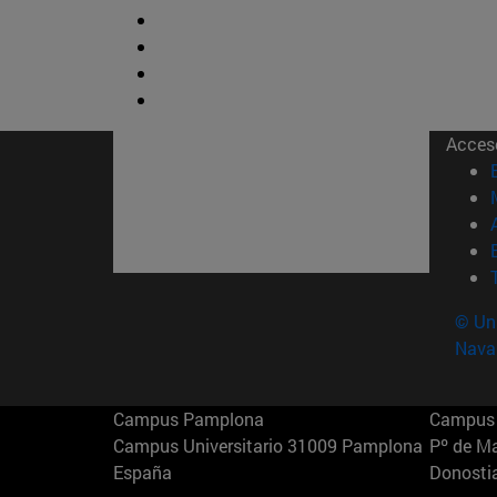
Acces
© Uni
Nava
Campus Pamplona
Campus 
Campus Universitario 31009 Pamplona
Pº de M
España
Donosti