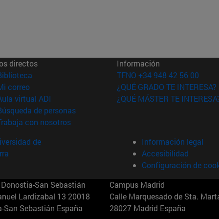
os directos
Información
(abre en nueva ventana)
Biblioteca
TFNO +34 948 42 56 00
(abre en nueva ventana)
Mi correo
¿QUÉ GRADO TE INTERESA?
(abre en nueva ventana)
Aula virtual ADI
¿QUÉ MÁSTER TE INTERESA
(abre en nueva ventana)
Búsqueda de personas
(abre en nueva ventana)
Trabaja con nosotros
versidad de
Información legal
rra
Accesibilidad
Configuración de coo
Donostia-San Sebastián
Campus Madrid
anuel Lardizabal 13 20018
Calle Marquesado de Sta. Marta
a-San Sebastián España
28027 Madrid España