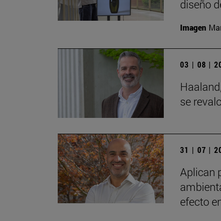
diseño d
Imagen
Man
03 | 08 | 
Haaland,
se reval
31 | 07 | 
Aplican 
ambienta
efecto e