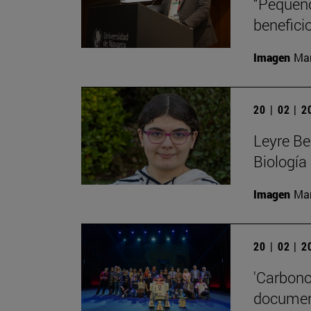
“Pequeño
beneficio
Imagen
Man
20 | 02 | 
Leyre Be
Biología
Imagen
Man
20 | 02 | 
'Carbono
document