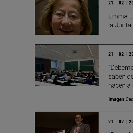
21 | 02 | 
Emma Lóp
la Junta
21 | 02 | 
“Debemos
saben de
hacen a 
Imagen
Ced
21 | 02 | 