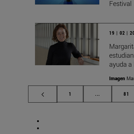
Festival
19 | 02 | 
Margarit
estudian
ayuda a 
Imagen
Man
Página
Páginas interm
Pág
1
...
81