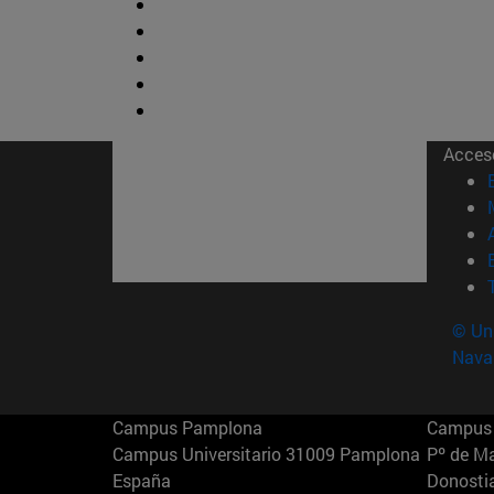
Acces
© Uni
Nava
Campus Pamplona
Campus 
Campus Universitario 31009 Pamplona
Pº de M
España
Donosti