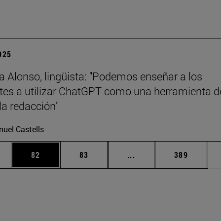
2025
a Alonso, lingüista: "Podemos enseñar a los
tes a utilizar ChatGPT como una herramienta d
la redacción"
uel Castells
edias Use TAB para desplazarse.
ina
Página
Página
Páginas intermedias Us
Página
82
83
...
389