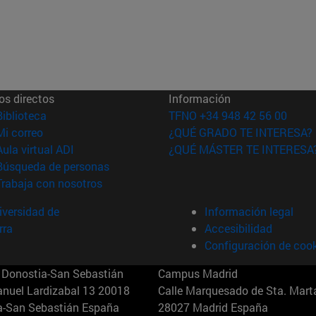
os directos
Información
(abre en nueva ventana)
Biblioteca
TFNO +34 948 42 56 00
(abre en nueva ventana)
Mi correo
¿QUÉ GRADO TE INTERESA?
(abre en nueva ventana)
Aula virtual ADI
¿QUÉ MÁSTER TE INTERESA
(abre en nueva ventana)
Búsqueda de personas
(abre en nueva ventana)
Trabaja con nosotros
versidad de
Información legal
rra
Accesibilidad
Configuración de coo
Donostia-San Sebastián
Campus Madrid
anuel Lardizabal 13 20018
Calle Marquesado de Sta. Marta
a-San Sebastián España
28027 Madrid España