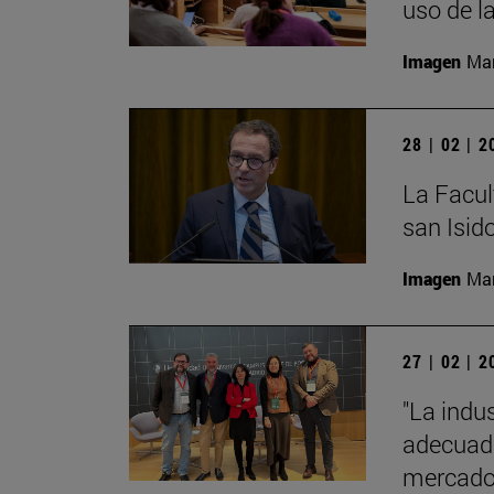
uso de l
Imagen
Man
28 | 02 | 
La Facult
san Isido
Imagen
Man
27 | 02 | 
"La indus
adecuado
mercado