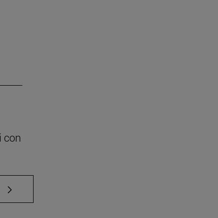
i con
e TAB para desplazarse.