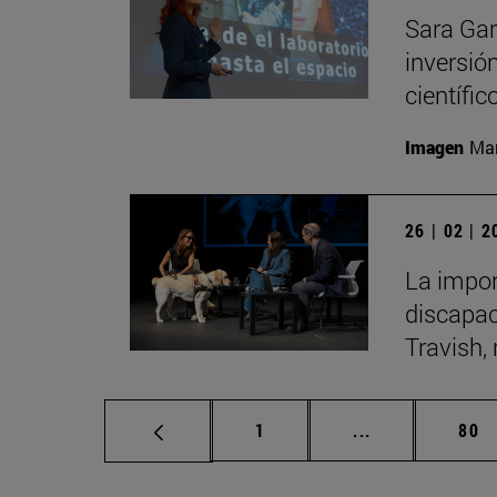
Sara Gar
inversió
científic
Imagen
Man
26 | 02 | 
La impor
discapac
Travish, 
Página
Páginas interm
Pág
1
...
80