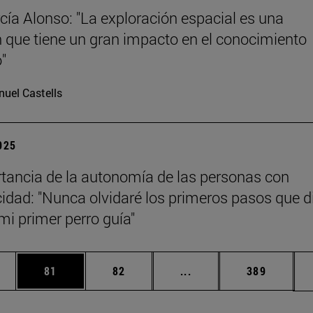
cía Alonso: "La exploración espacial es una
n que tiene un gran impacto en el conocimiento
o"
uel Castells
2025
tancia de la autonomía de las personas con
idad: "Nunca olvidaré los primeros pasos que d
mi primer perro guía"
edias Use TAB para desplazarse.
ina
Página
Página
Páginas intermedias Us
Página
81
82
...
389