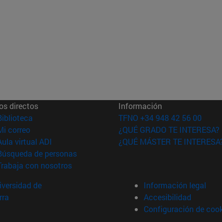
os directos
Información
(abre en nueva ventana)
Biblioteca
TFNO +34 948 42 56 00
(abre en nueva ventana)
Mi correo
¿QUÉ GRADO TE INTERESA?
(abre en nueva ventana)
Aula virtual ADI
¿QUÉ MÁSTER TE INTERESA
(abre en nueva ventana)
Búsqueda de personas
(abre en nueva ventana)
Trabaja con nosotros
versidad de
Información legal
rra
Accesibilidad
Configuración de coo