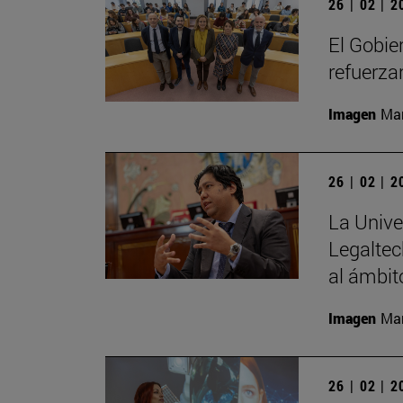
26 | 02 | 
El Gobie
refuerza
Imagen
Man
26 | 02 | 
La Unive
Legaltec
al ámbito
Imagen
Man
26 | 02 | 