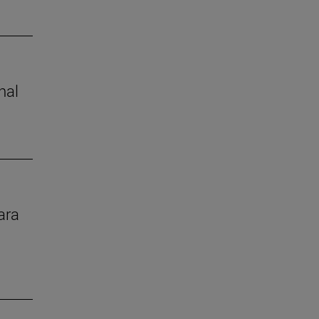
nal
ara