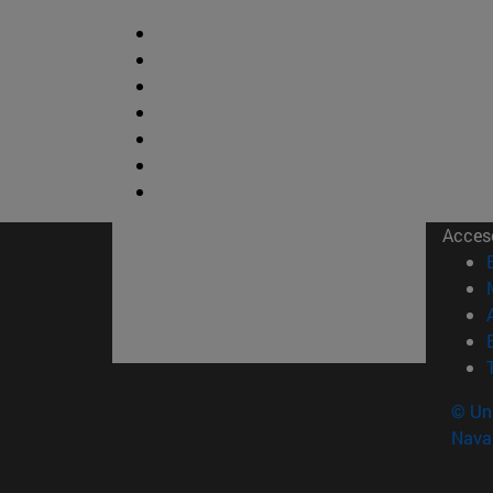
Acces
© Uni
Nava