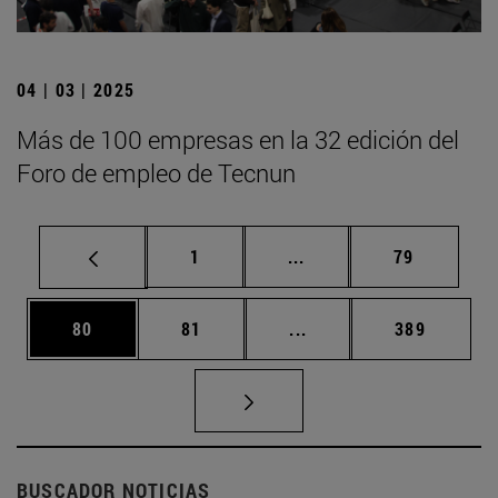
04 | 03 | 2025
Más de 100 empresas en la 32 edición del
Foro de empleo de Tecnun
Página
Páginas intermedias Us
Página
1
...
79
Página
Página
Páginas intermedias U
Página
80
81
...
389
BUSCADOR NOTICIAS