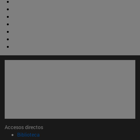
Accesos directos
(abre en nueva ventana)
Biblioteca