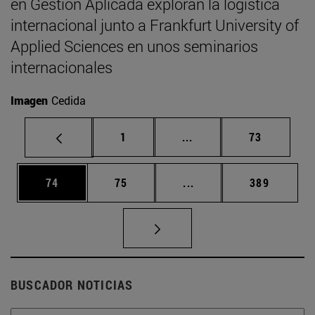
en Gestión Aplicada exploran la logística
internacional junto a Frankfurt University of
Applied Sciences en unos seminarios
internacionales
Imagen
Cedida
Página
Páginas intermedias Us
Página
1
...
73
Página
Página
Páginas intermedias U
Página
74
75
...
389
BUSCADOR NOTICIAS