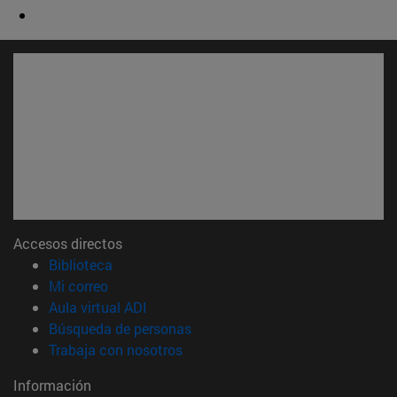
Accesos directos
(abre en nueva ventana)
Biblioteca
(abre en nueva ventana)
Mi correo
(abre en nueva ventana)
Aula virtual ADI
(abre en nueva ventana)
Búsqueda de personas
(abre en nueva ventana)
Trabaja con nosotros
Información