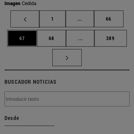
Imagen
Cedida
Página
Páginas intermedias Us
Página
1
...
66
Página
Página
Páginas intermedias U
Página
67
68
...
389
BUSCADOR NOTICIAS
Desde