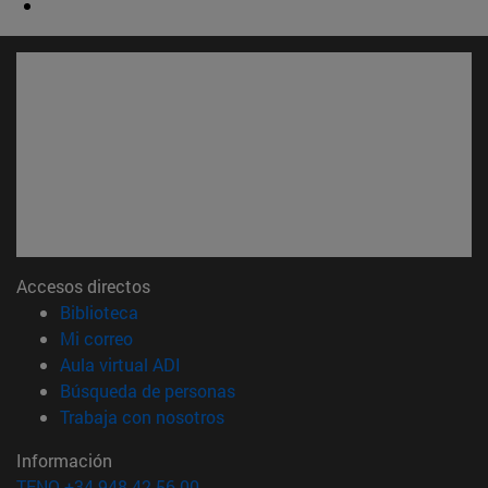
Accesos directos
(abre en nueva ventana)
Biblioteca
(abre en nueva ventana)
Mi correo
(abre en nueva ventana)
Aula virtual ADI
(abre en nueva ventana)
Búsqueda de personas
(abre en nueva ventana)
Trabaja con nosotros
Información
TFNO +34 948 42 56 00