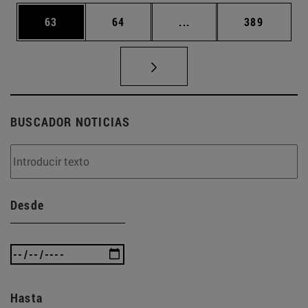
Página
Página
Páginas intermedias U
Página
63
64
...
389
BUSCADOR NOTICIAS
Desde
Hasta