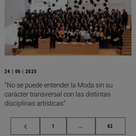
24 | 06 | 2025
“No se puede entender la Moda sin su
carácter transversal con las distintas
disciplinas artísticas”
Página
Páginas intermedias Us
Página
1
...
62