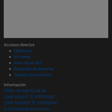
Accesos directos
(abre en nueva ventana)
Biblioteca
(abre en nueva ventana)
Mi correo
(abre en nueva ventana)
Aula virtual ADI
(abre en nueva ventana)
Búsqueda de personas
(abre en nueva ventana)
Trabaja con nosotros
Información
TFNO +34 948 42 56 00
¿QUÉ GRADO TE INTERESA?
¿QUÉ MÁSTER TE INTERESA?
© Universidad de Navarra