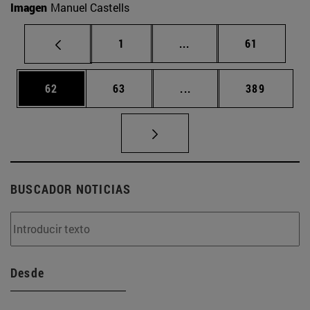
Imagen
Manuel Castells
Página
Páginas intermedias Us
Página
1
...
61
Página
Página
Páginas intermedias U
Página
62
63
...
389
BUSCADOR NOTICIAS
Desde