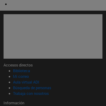
Accesos directos
(abre en nueva ventana)
Biblioteca
(abre en nueva ventana)
Mi correo
(abre en nueva ventana)
Aula virtual ADI
(abre en nueva ventana)
Búsqueda de personas
(abre en nueva ventana)
Trabaja con nosotros
Información