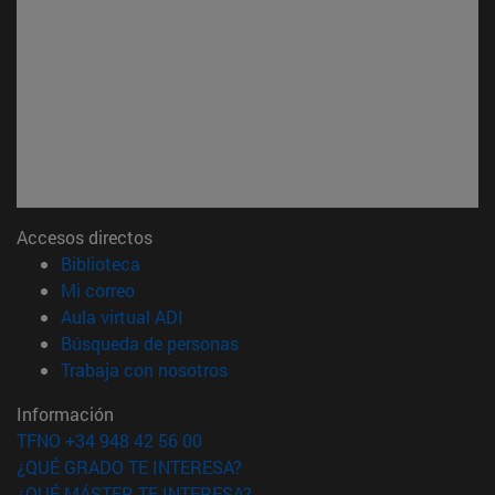
Accesos directos
(abre en nueva ventana)
Biblioteca
(abre en nueva ventana)
Mi correo
(abre en nueva ventana)
Aula virtual ADI
(abre en nueva ventana)
Búsqueda de personas
(abre en nueva ventana)
Trabaja con nosotros
Información
TFNO +34 948 42 56 00
¿QUÉ GRADO TE INTERESA?
¿QUÉ MÁSTER TE INTERESA?