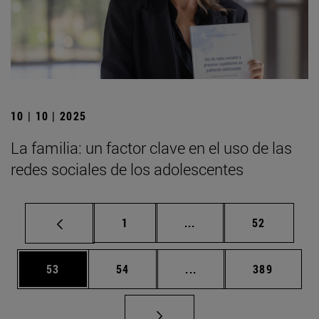
10 | 10 | 2025
La familia: un factor clave en el uso de las
redes sociales de los adolescentes
Página
Páginas intermedias Us
Página
1
...
52
Página
Página
Páginas intermedias U
Página
53
54
...
389