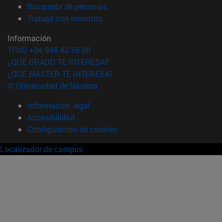
(abre en nueva ventana)
Búsqueda de personas
(abre en nueva ventana)
Trabaja con nosotros
Información
TFNO +34 948 42 56 00
¿QUÉ GRADO TE INTERESA?
¿QUÉ MÁSTER TE INTERESA?
© Universidad de Navarra
Información legal
Accesibilidad
Configuración de cookies
Localizador de campus