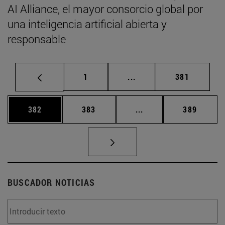
AI Alliance, el mayor consorcio global por
una inteligencia artificial abierta y
responsable
Página
Páginas intermedias Us
Página
1
...
381
Página
Página
Páginas intermedias 
Página
382
383
...
389
BUSCADOR NOTICIAS