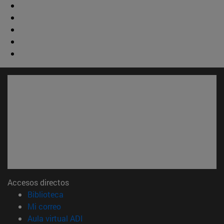
Accesos directos
(abre en nueva ventana)
Biblioteca
(abre en nueva ventana)
Mi correo
(abre en nueva ventana)
Aula virtual ADI