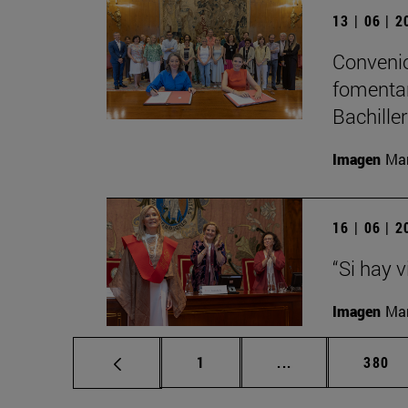
13 | 06 | 
Convenio
fomentar
Bachille
Imagen
Man
16 | 06 | 
“Si hay 
Imagen
Man
Página
Páginas intermed
Págin
1
...
380