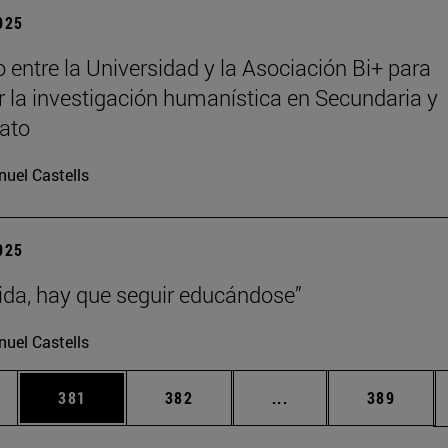
2025
 entre la Universidad y la Asociación Bi+ para
 la investigación humanística en Secundaria y
rato
uel Castells
2025
vida, hay que seguir educándose”
uel Castells
ias Use TAB para desplazarse.
a
Página
Página
Páginas intermedias 
Página
381
382
...
389