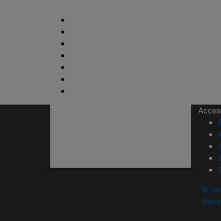
Acces
© Uni
Nava