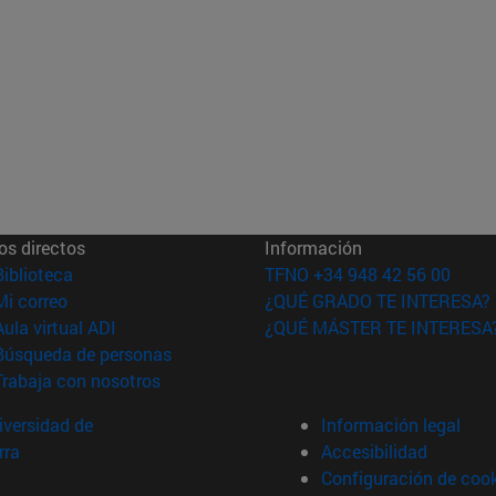
os directos
Información
(abre en nueva ventana)
Biblioteca
TFNO +34 948 42 56 00
(abre en nueva ventana)
Mi correo
¿QUÉ GRADO TE INTERESA?
(abre en nueva ventana)
Aula virtual ADI
¿QUÉ MÁSTER TE INTERESA
(abre en nueva ventana)
Búsqueda de personas
(abre en nueva ventana)
Trabaja con nosotros
versidad de
Información legal
rra
Accesibilidad
Configuración de coo