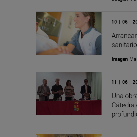
10 | 06 | 
Arrancan
sanitari
Imagen
Man
11 | 06 | 
Una obra
Cátedra 
profundi