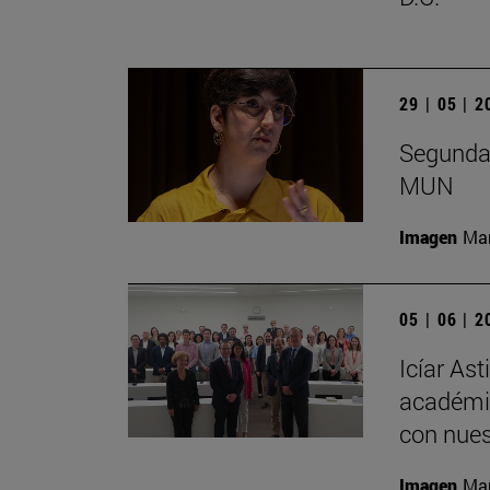
29 | 05 | 
Segunda 
MUN
Imagen
Man
05 | 06 | 
Icíar As
académic
con nues
Imagen
Man