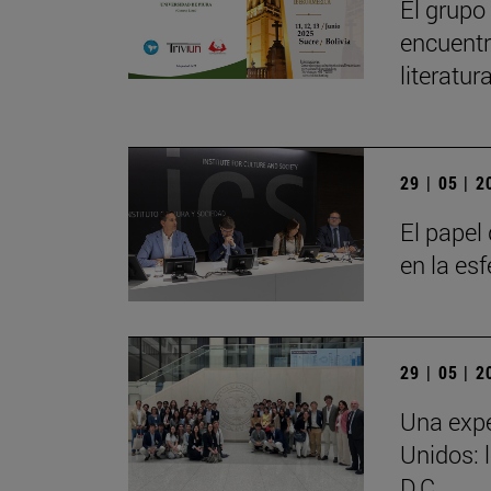
El grupo
encuentr
literatu
29 | 05 | 
El papel 
en la es
29 | 05 | 
Una expe
Unidos: 
D.C.